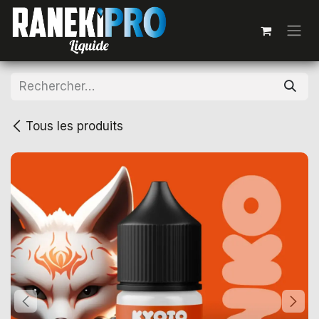
Se rendre au contenu
Tous les produits