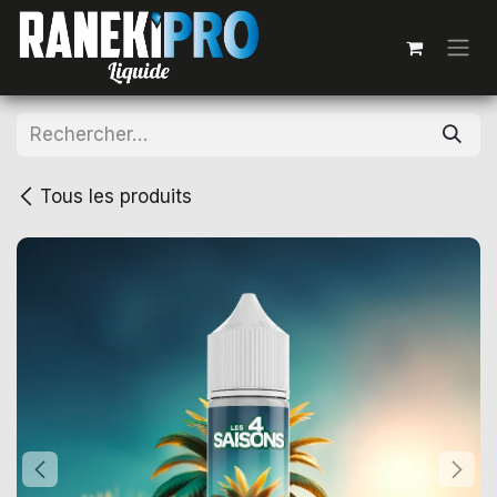
Se rendre au contenu
Tous les produits