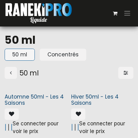
Se rendre au contenu
50 ml
50 ml
Concentrés
50 ml
Automne 50ml - Les 4
Hiver 50ml - Les 4
Saisons
Saisons
Se connecter pour
Se connecter pour
|
|
|
|
|
|
voir le prix
voir le prix